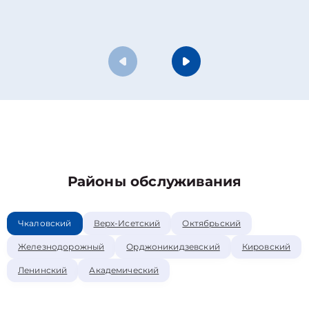
Районы обслуживания
Чкаловский
Верх-Исетский
Октябрьский
Железнодорожный
Орджоникидзевский
Кировский
Ленинский
Академический