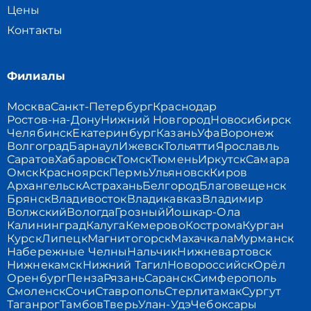
Цены
Контакты
Филиалы
Москва
Санкт-Петербург
Краснодар
Ростов-на-Дону
Нижний Новгород
Новосибирск
Челябинск
Екатеринбург
Казань
Уфа
Воронеж
Волгоград
Барнаул
Ижевск
Тольятти
Ярославль
Саратов
Хабаровск
Томск
Тюмень
Иркутск
Самара
Омск
Красноярск
Пермь
Ульяновск
Киров
Архангельск
Астрахань
Белгород
Благовещенск
Брянск
Владивосток
Владикавказ
Владимир
Волжский
Вологда
Грозный
Йошкар-Ола
Калининград
Калуга
Кемерово
Кострома
Курган
Курск
Липецк
Магнитогорск
Махачкала
Мурманск
Набережные Челны
Нальчик
Нижневартовск
Нижнекамск
Нижний Тагил
Новороссийск
Орёл
Оренбург
Пенза
Рязань
Саранск
Симферополь
Смоленск
Сочи
Ставрополь
Стерлитамак
Сургут
Таганрог
Тамбов
Тверь
Улан-Удэ
Чебоксары