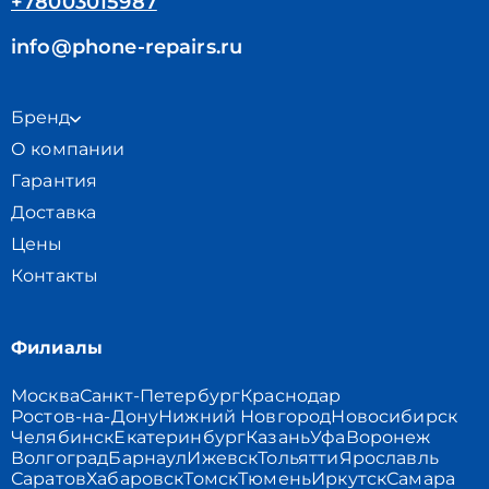
+78003015987
info@phone-repairs.ru
Бренд
О компании
Гарантия
Доставка
Цены
Контакты
Филиалы
Москва
Санкт-Петербург
Краснодар
Ростов-на-Дону
Нижний Новгород
Новосибирск
Челябинск
Екатеринбург
Казань
Уфа
Воронеж
Волгоград
Барнаул
Ижевск
Тольятти
Ярославль
Саратов
Хабаровск
Томск
Тюмень
Иркутск
Самара