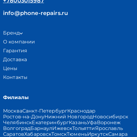
+78003015987
info@phone-repairs.ru
Бренд
О компании
Гарантия
Доставка
Цены
Контакты
Филиалы
Москва
Санкт-Петербург
Краснодар
Ростов-на-Дону
Нижний Новгород
Новосибирск
Челябинск
Екатеринбург
Казань
Уфа
Воронеж
Волгоград
Барнаул
Ижевск
Тольятти
Ярославль
Саратов
Хабаровск
Томск
Тюмень
Иркутск
Самара