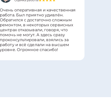
Оценка работы
О
Очень оперативная и качественная
Работу 
работа. Был приятно удивлён.
вопросы
Обратился с достаточно сложным
такие п
ремонтом, в некоторых сервисных
только 
центрах отказывали, говоря, что
информ
помочь не могут. А здесь сразу
оставит
проконсультировали, взялись за
здорово
работу и всё сделали на высшем
уровне. Огромное спасибо!