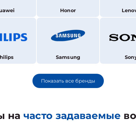
uawei
Honor
Leno
hilips
Samsung
Son
Показать все бренды
ы на
часто задаваемые
во