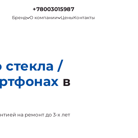
+78003015987
Бренд
О компании
Цены
Контакты
 стекла /
ртфонах
в
антией на ремонт до 3-х лет