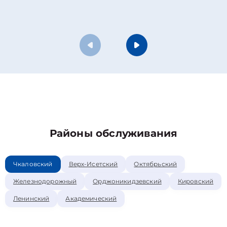
Районы обслуживания
Чкаловский
Верх-Исетский
Октябрьский
Железнодорожный
Орджоникидзевский
Кировский
Ленинский
Академический