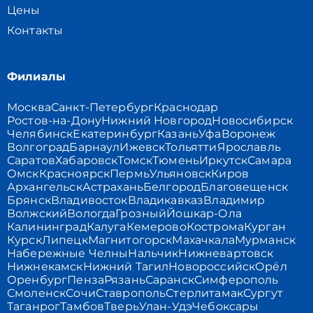
Цены
Контакты
Филиалы
Москва
Санкт-Петербург
Краснодар
Ростов-на-Дону
Нижний Новгород
Новосибирск
Челябинск
Екатеринбург
Казань
Уфа
Воронеж
Волгоград
Барнаул
Ижевск
Тольятти
Ярославль
Саратов
Хабаровск
Томск
Тюмень
Иркутск
Самара
Омск
Красноярск
Пермь
Ульяновск
Киров
Архангельск
Астрахань
Белгород
Благовещенск
Брянск
Владивосток
Владикавказ
Владимир
Волжский
Вологда
Грозный
Йошкар-Ола
Калининград
Калуга
Кемерово
Кострома
Курган
Курск
Липецк
Магнитогорск
Махачкала
Мурманск
Набережные Челны
Нальчик
Нижневартовск
Нижнекамск
Нижний Тагил
Новороссийск
Орёл
Оренбург
Пенза
Рязань
Саранск
Симферополь
Смоленск
Сочи
Ставрополь
Стерлитамак
Сургут
Таганрог
Тамбов
Тверь
Улан-Удэ
Чебоксары