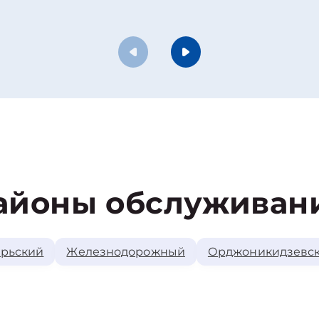
айоны обслуживан
рьский
Железнодорожный
Орджоникидзевс