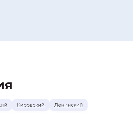
ия
кий
Кировский
Ленинский