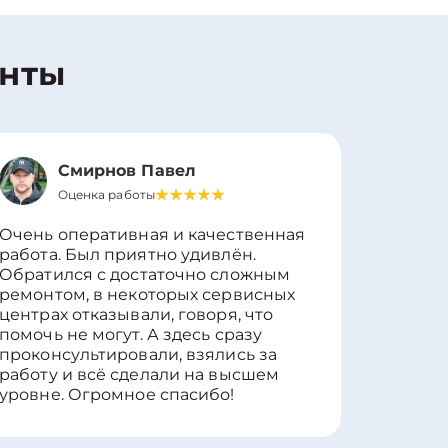
енты
Смирнов Павел
Оценка работы
О
Очень оперативная и качественная
Работу 
работа. Был приятно удивлён.
вопросы
Обратился с достаточно сложным
такие п
ремонтом, в некоторых сервисных
только 
центрах отказывали, говоря, что
информ
помочь не могут. А здесь сразу
оставит
проконсультировали, взялись за
здорово
работу и всё сделали на высшем
уровне. Огромное спасибо!