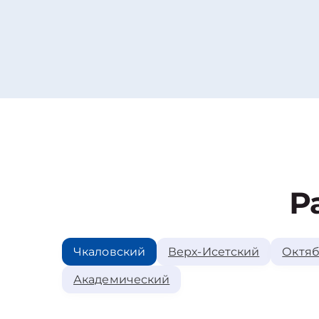
Р
Чкаловский
Верх-Исетский
Октяб
Академический