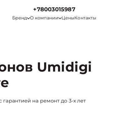
+78003015987
Бренд
О компании
Цены
Контакты
онов Umidigi
ге
с гарантией на ремонт до 3-х лет