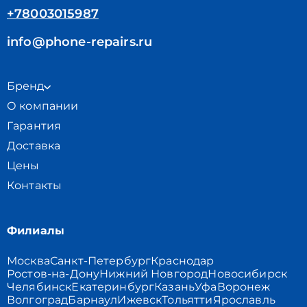
+78003015987
info@phone-repairs.ru
Бренд
О компании
Гарантия
Доставка
Цены
Контакты
Филиалы
Москва
Санкт-Петербург
Краснодар
Ростов-на-Дону
Нижний Новгород
Новосибирск
Челябинск
Екатеринбург
Казань
Уфа
Воронеж
Волгоград
Барнаул
Ижевск
Тольятти
Ярославль