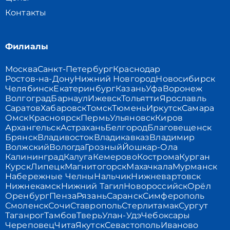
Контакты
Филиалы
Москва
Санкт-Петербург
Краснодар
Ростов-на-Дону
Нижний Новгород
Новосибирск
Челябинск
Екатеринбург
Казань
Уфа
Воронеж
Волгоград
Барнаул
Ижевск
Тольятти
Ярославль
Саратов
Хабаровск
Томск
Тюмень
Иркутск
Самара
Омск
Красноярск
Пермь
Ульяновск
Киров
Архангельск
Астрахань
Белгород
Благовещенск
Брянск
Владивосток
Владикавказ
Владимир
Волжский
Вологда
Грозный
Йошкар-Ола
Калининград
Калуга
Кемерово
Кострома
Курган
Курск
Липецк
Магнитогорск
Махачкала
Мурманск
Набережные Челны
Нальчик
Нижневартовск
Нижнекамск
Нижний Тагил
Новороссийск
Орёл
Оренбург
Пенза
Рязань
Саранск
Симферополь
Смоленск
Сочи
Ставрополь
Стерлитамак
Сургут
Таганрог
Тамбов
Тверь
Улан-Удэ
Чебоксары
Череповец
Чита
Якутск
Севастополь
Иваново