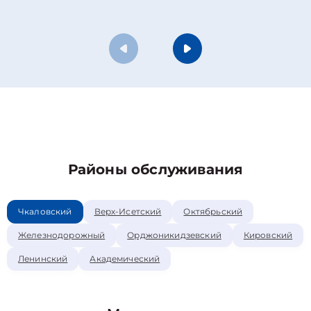
Районы обслуживания
Чкаловский
Верх-Исетский
Октябрьский
Железнодорожный
Орджоникидзевский
Кировский
Ленинский
Академический