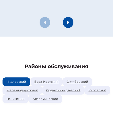
Районы обслуживания
Чкаловский
Верх-Исетский
Октябрьский
Железнодорожный
Орджоникидзевский
Кировский
Ленинский
Академический