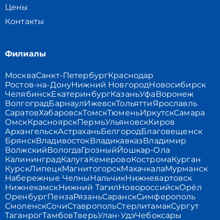
Цены
Контакты
Филиалы
Москва
Санкт-Петербург
Краснодар
Ростов-на-Дону
Нижний Новгород
Новосибирск
Челябинск
Екатеринбург
Казань
Уфа
Воронеж
Волгоград
Барнаул
Ижевск
Тольятти
Ярославль
Саратов
Хабаровск
Томск
Тюмень
Иркутск
Самара
Омск
Красноярск
Пермь
Ульяновск
Киров
Архангельск
Астрахань
Белгород
Благовещенск
Брянск
Владивосток
Владикавказ
Владимир
Волжский
Вологда
Грозный
Йошкар-Ола
Калининград
Калуга
Кемерово
Кострома
Курган
Курск
Липецк
Магнитогорск
Махачкала
Мурманск
Набережные Челны
Нальчик
Нижневартовск
Нижнекамск
Нижний Тагил
Новороссийск
Орёл
Оренбург
Пенза
Рязань
Саранск
Симферополь
Смоленск
Сочи
Ставрополь
Стерлитамак
Сургут
Таганрог
Тамбов
Тверь
Улан-Удэ
Чебоксары