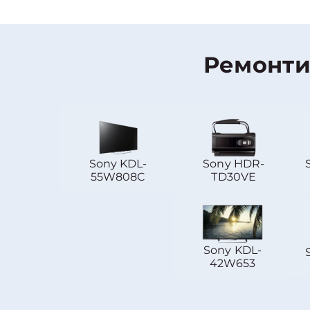
Ремонти
Sony KDL-
Sony HDR-
55W808C
TD30VE
Sony KDL-
42W653