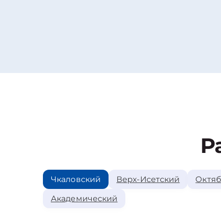
Р
Чкаловский
Верх-Исетский
Октяб
Академический