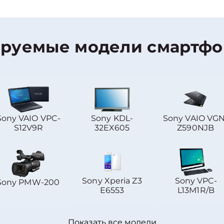
руемые модели смартфо
Sony VAIO VPC-
Sony KDL-
Sony VAIO VGN
S12V9R
32EX605
Z590NJB
Sony Xperia Z3
Sony VPC-
Sony PMW-200
E6553
L13M1R/B
Показать все модели