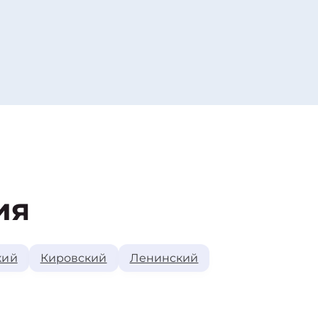
ия
кий
Кировский
Ленинский