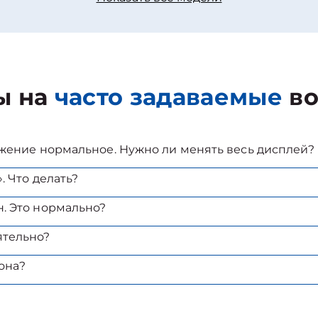
ы на
часто задаваемые
во
ажение нормальное. Нужно ли менять весь дисплей?
. Что делать?
. Это нормально?
ятельно?
она?