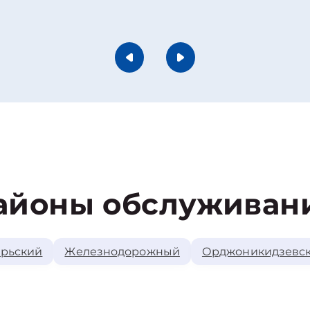
айоны обслуживан
рьский
Железнодорожный
Орджоникидзевс