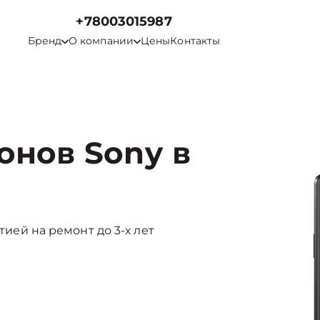
+78003015987
Бренд
О компании
Цены
Контакты
онов Sony в
нтией на ремонт до 3-х лет