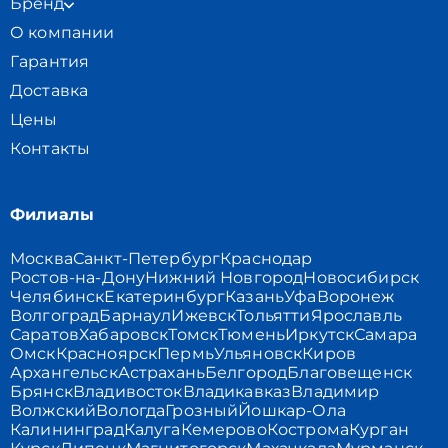
Бренд
О компании
Гарантия
Доставка
Цены
Контакты
Филиалы
Москва
Санкт-Петербург
Краснодар
Ростов-на-Дону
Нижний Новгород
Новосибирск
Челябинск
Екатеринбург
Казань
Уфа
Воронеж
Волгоград
Барнаул
Ижевск
Тольятти
Ярославль
Саратов
Хабаровск
Томск
Тюмень
Иркутск
Самара
Омск
Красноярск
Пермь
Ульяновск
Киров
Архангельск
Астрахань
Белгород
Благовещенск
Брянск
Владивосток
Владикавказ
Владимир
Волжский
Вологда
Грозный
Йошкар-Ола
Калининград
Калуга
Кемерово
Кострома
Курган